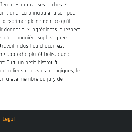
ifférentes mauvaises herbes et
Jämtland. La principale raison pour
t d’exprimer pleinement ce qu’il
oir donner aux ingrédients le respect
ner d’une manière sophistiquée,
 travail inclusif où chacun est
ne approche plutôt holistique :
t Bua, un petit bistrot à
iculier sur les vins biologiques, le
han a été membre du jury de
Legal