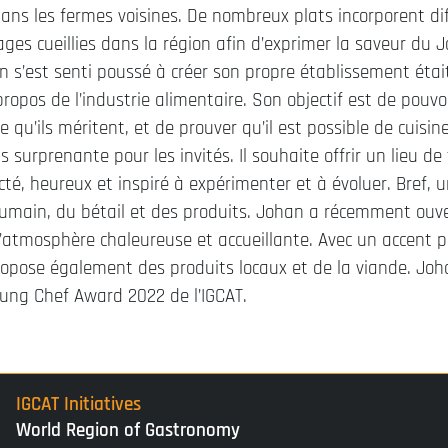
dans les fermes voisines. De nombreux plats incorporent d
ges cueillies dans la région afin d’exprimer la saveur du 
n s’est senti poussé à créer son propre établissement étai
propos de l’industrie alimentaire. Son objectif est de pouv
ce qu’ils méritent, et de prouver qu’il est possible de cuisi
s surprenante pour les invités. Il souhaite offrir un lieu de
cté, heureux et inspiré à expérimenter et à évoluer. Bref, u
humain, du bétail et des produits. Johan a récemment ouver
’atmosphère chaleureuse et accueillante. Avec un accent part
ropose également des produits locaux et de la viande. Jo
ung Chef Award 2022 de l’IGCAT.
IGCAT Initiatives
World Region of Gastronomy