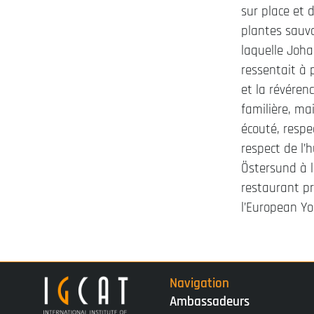
sur place et 
plantes sauva
laquelle Joha
ressentait à 
et la révéren
familière, mai
écouté, respe
respect de l’
Östersund à l
restaurant p
l’European Yo
Navigation
Ambassadeurs