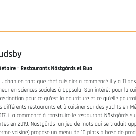
udsby
riétaire – Restaurants Nästgårds et Bua
e Johan en tant que chef cuisinier a commencé il y a 11 an
heur en sciences sociales à Uppsala. Son intérêt pour la cu
fascination pour ce qu’est la nourriture et ce qu’elle pourr
ns différents restaurants et à cuisiner sur des yachts en Méd
2017, il a commencé à construire le restaurant Nästgårds su
rtes en 2019. Nästgårds (un jeu de mots qui se traduit a
erme voisine) propose un menu de 10 plats à base de produ