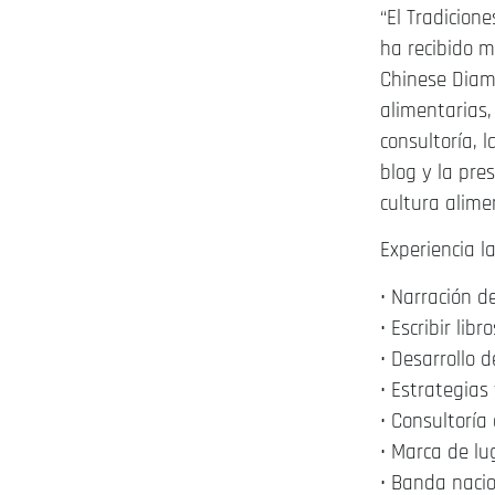
“
El
Tradicione
ha recibido 
Chinese Diamo
alimentarias,
consultoría, 
blog y la pr
cultura alime
Experiencia l
•
Narración d
•
Escribir lib
•
Desarrollo 
•
Estrategias 
•
Consultoría 
•
Marca de lu
•
Banda
naci