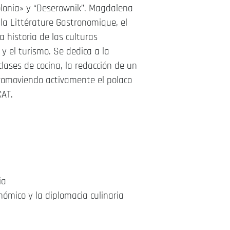
olonia» y
“
Deserownik
”
. Magdalena
a Littérature Gastronomique, el
 historia de las culturas
 y el turismo. Se dedica a la
clases de cocina, la redacción de un
promoviendo activamente el polaco
CAT.
ia
nómico y la diplomacia culinaria