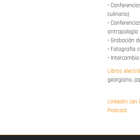
•
Conferencias
culinario)
•
Conferencias
antropología 
•
Grabación d
•
Fotografía c
•
Intercambio 
Libros electr
georgiano, ja
LinkedIn (en 
Podcast