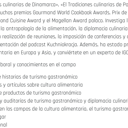
s culinarias de Dinamarca», «
El
Tradiciones culinarias de P
muchos premios Gourmand World Cookbook Awards, Prix de l
nd Cuisine Award y el Magellan Award polaco. Investiga la
 la antropología de la alimentación, la diplomacia culinaria
la realización de reuniones, la imposición de conferencias y 
esentación del podcast Kuchniokracja. Además, ha estado 
ntaria
en Europa y Asia, y conviértete en un experto de IG
aboral y conocimientos en el campo
e historias de turismo gastronómico
ros y artículos sobre cultura alimentaria
de productos de turismo gastronómico
y auditorías de turismo gastronómico y diplomacia culinar
en los campos de la cultura alimentaria, el turismo gastro
gar
onal