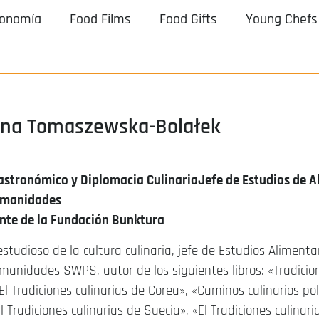
ronomía
Food Films
Food Gifts
Young Chefs
na Tomaszewska-Bolałek
astronómico y Diplomacia Culinaria
Jefe de Estudios de A
umanidades
nte de la Fundación Bunktura
 estudioso de la cultura culinaria, jefe de Estudios Alimenta
manidades SWPS, autor de los siguientes libros: «Tradicio
El
Tradiciones culinarias de Corea», «Caminos culinarios pol
El
Tradiciones culinarias de Suecia», «
El
Tradiciones culinar