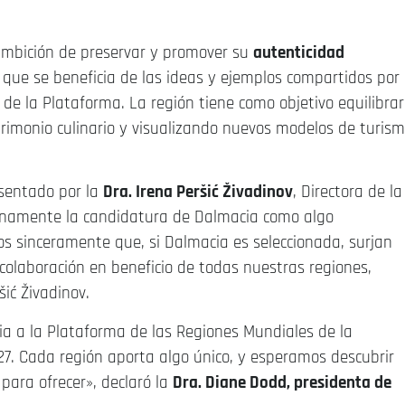
ambición de preservar y promover su
autenticidad
o que se beneficia de las ideas y ejemplos compartidos por
de la Plataforma. La región tiene como objetivo equilibrar
trimonio culinario y visualizando nuevos modelos de turis
esentado por la
Dra. Irena Peršić Živadinov
, Directora de la
enamente la candidatura de Dalmacia como algo
 sinceramente que, si Dalmacia es seleccionada, surjan
colaboración en beneficio de todas nuestras regiones,
ić Živadinov.
a a la Plataforma de las Regiones Mundiales de la
7. Cada región aporta algo único, y esperamos descubrir
 para ofrecer», declaró la
Dra. Diane Dodd, presidenta de