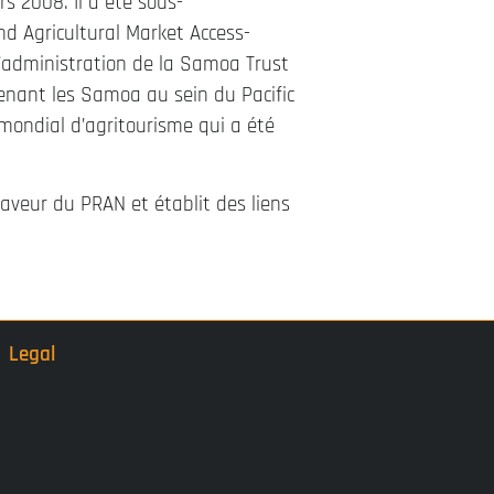
s 2008. Il a été sous-
nd Agricultural Market Access-
administration de la Samoa Trust
enant les Samoa au sein du Pacific
mondial d’agritourisme qui a été
aveur du PRAN et établit des liens
Legal