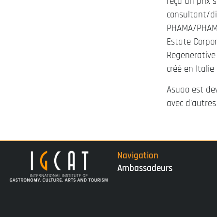
reçu un prix 
consultant/di
PHAMA/PHAMA-
Estate Corpor
Regenerative 
créé en Italie
Asuao est dev
avec d’autres
Navigation
Ambassadeurs